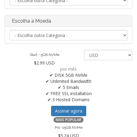
Escolha a Moeda
Start - 5GB NVMe
$2.99 USD
por mês
✔ DISK 5GB NVMe
✔ Unlimited Bandwidth
✔ 5 Emails
✔ FREE SSL installation
✔ 3 Hosted Domains
Assinar agora
MAIS POPULAR
Pro -15GB NVMe
$5.24 USD