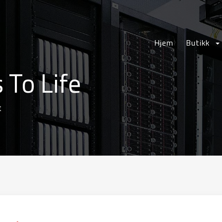
Hjem
Butikk
 To Life
t