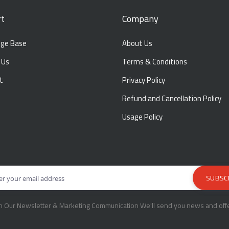
t
Company
ge Base
About Us
 Us
Terms & Conditions
t
Privacy Policy
Refund and Cancellation Policy
Usage Policy
in Our Newsletter & Marketing Communication We'll send you news and offe