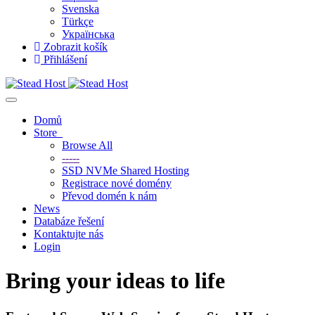
Svenska
Türkçe
Українська
Zobrazit košík
Přihlášení
Toggle
navigation
Domů
Store
Browse All
-----
SSD NVMe Shared Hosting
Registrace nové domény
Převod domén k nám
News
Databáze řešení
Kontaktujte nás
Login
Bring your ideas to life