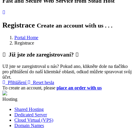
Fast and Secure Web Service from Stead Host
Registrace
Create an account with us . . .
Portal Home
Registrace
Již jste zde zaregistrovaní?
Už jste se zaregistroval u nás? Pokud ano, klikněte dole na tlačítko
pro přihlášení do naší klientské oblasti, odkud můžete spravovat svůj
účet.
Přihlášení
Reset hesla
To create an account, please
place an order with us
Hosting
Shared Hosting
Dedicated Server
Cloud Virtual (VPS)
Domain Names