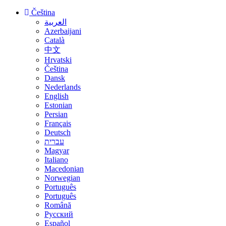
Čeština
العربية
Azerbaijani
Català
中文
Hrvatski
Čeština
Dansk
Nederlands
English
Estonian
Persian
Français
Deutsch
עברית
Magyar
Italiano
Macedonian
Norwegian
Português
Português
Română
Русский
Español