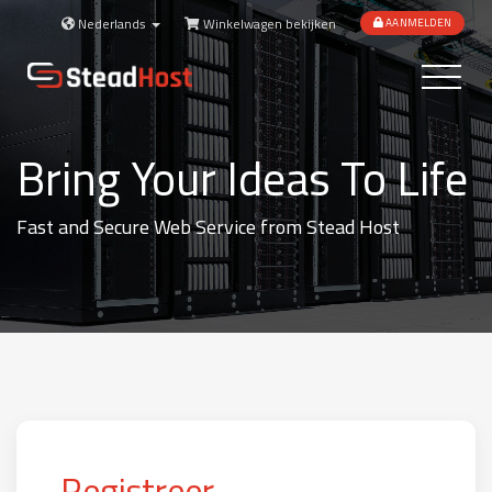
Nederlands
Winkelwagen bekijken
AANMELDEN
Toggle
navigatio
Bring Your Ideas To Life
Fast and Secure Web Service from Stead Host
Registreer