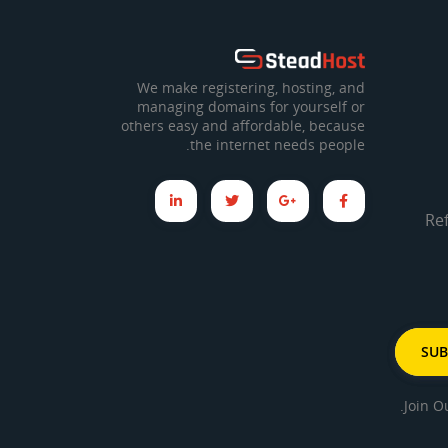
We make registering, hosting, and
managing domains for yourself or
others easy and affordable, because
the internet needs people.
Re
Join O