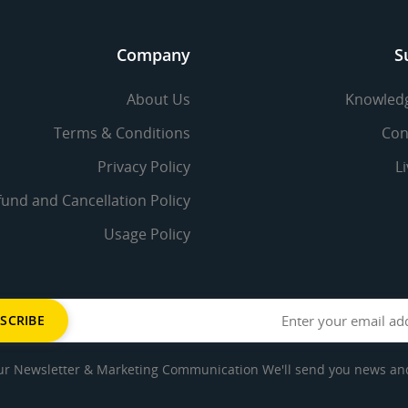
Company
S
About Us
Knowled
Terms & Conditions
Con
Privacy Policy
L
fund and Cancellation Policy
Usage Policy
ur Newsletter & Marketing Communication We'll send you news and 