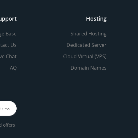
upport
Hosting
ge Base
Shared Hosting
tact Us
Dedicated Server
ive Chat
Cloud Virtual (VPS)
FAQ
Domain Names
offers.